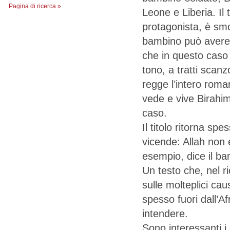
Pagina di ricerca »
Leone e Liberia. Il 
protagonista, è smo
bambino può avere d
che in questo caso 
tono, a tratti scanz
regge l’intero rom
vede e vive Birahima
caso.
Il titolo ritorna sp
vicende: Allah non 
esempio, dice il b
Un testo che, nel r
sulle molteplici caus
spesso fuori dall’
intendere.
Sono interessanti i 