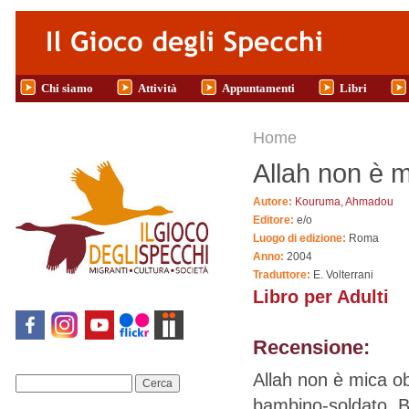
Salta al contenuto principale
Chi siamo
Attività
Appuntamenti
Libri
Tu sei qui
Home
Allah non è m
Autore:
Kouruma, Ahmadou
Editore:
e/o
Luogo di edizione:
Roma
Anno:
2004
Traduttore:
E. Volterrani
Libro per Adulti
Recensione:
Allah non è mica ob
Cerca
bambino-soldato, Bi