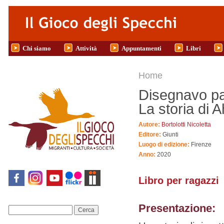
Salta al contenuto principale
Chi siamo
Attività
Appuntamenti
Libri
Tu sei qui
Home
Disegnavo pap
La storia di 
Autore:
Bortolotti Nicoletta
Editore:
Giunti
Luogo di edizione:
Firenze
Anno:
2020
Libro per ragazzi
Presentazione:
Cerca