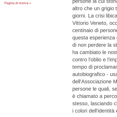
persone la cui stori
Pagina di ricerca »
altro che un grigio tr
giorni. La crisi libi
Vittorio Veneto, oc
centinaio di perso
questa esperienza d
di non perdere la s
ha cambiato le nost
contro l’oblio e l’im
tempo di proclamare
autobiografico - u
dell’Associazione Me
persone le quali, se
è chiamato a percor
stesso, lasciando ch
i colori dell’identità