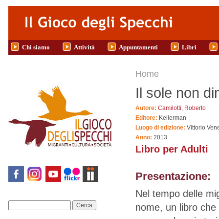
Salta al contenuto principale
Chi siamo
Attività
Appuntamenti
Libri
Tu sei qui
Home
Il sole non d
Autore:
Camilotti, Roberto
Editore:
Kellerman
Luogo di edizione:
Vittorio Ven
Anno:
2013
Libro per Adulti
Presentazione:
Nel tempo delle mi
nome, un libro che 
Cerca