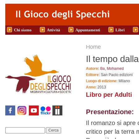
Salta al contenuto principale
Chi siamo
Attività
Appuntamenti
Libri
Tu sei qui
Home
Il tempo dall
Autore:
Ba, Mohamed
Editore:
San Paolo edizioni
Luogo di edizione:
Milano
Anno:
2013
Libro per Adulti
Presentazione:
Il romanzo si apre
critico per la terra
Cerca