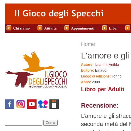
Salta al contenuto principale
Chi siamo
Attività
Appuntamenti
Libri
Tu sei qui
Home
L'amore e gli
Autore:
Ibrahimi, Anilda
Editore:
Einaudi
Luogo di edizione:
Torino
Anno:
2009
Libro per Adulti
Recensione:
L’amore e gli stracc
seconda metà del No
Cerca