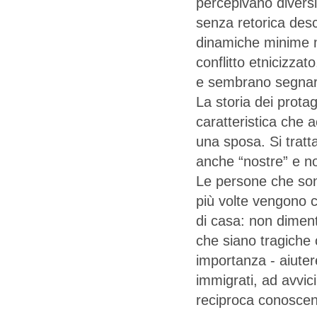
percepivano diversi
senza retorica desc
dinamiche minime m
conflitto etnicizza
e sembrano segnare
La storia dei protag
caratteristica ch
una sposa. Si tratta
anche “nostre” e no
Le persone che son
più volte vengono c
di casa: non diment
che siano tragiche
importanza - aiuter
immigrati, ad avvici
reciproca conoscen