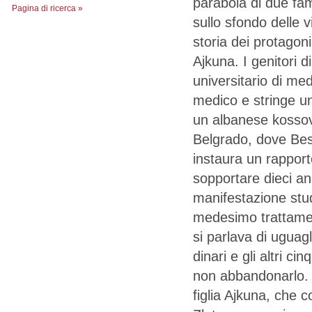
parabola di due fami
Pagina di ricerca »
sullo sfondo delle
storia dei protagonis
Ajkuna. I genitori 
universitario di med
medico e stringe un
un albanese kossova
Belgrado, dove Beso
instaura un rapport
sopportare dieci an
manifestazione stud
medesimo trattamento
si parlava di uguag
dinari e gli altri c
non abbandonarlo. 
figlia Ajkuna, che 