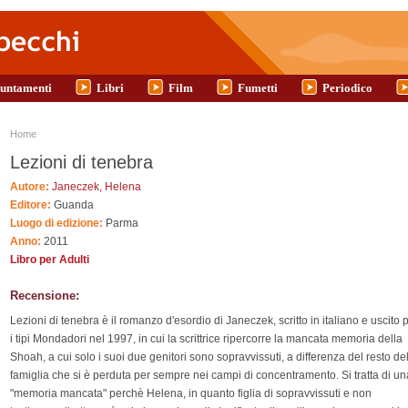
untamenti
Libri
Film
Fumetti
Periodico
Tu sei qui
Home
Lezioni di tenebra
Autore:
Janeczek, Helena
Editore:
Guanda
Luogo di edizione:
Parma
Anno:
2011
Libro per Adulti
Recensione:
Lezioni di tenebra è il romanzo d'esordio di Janeczek, scritto in italiano e uscito 
i tipi Mondadori nel 1997, in cui la scrittrice ripercorre la mancata memoria della
Shoah, a cui solo i suoi due genitori sono sopravvissuti, a differenza del resto de
famiglia che si è perduta per sempre nei campi di concentramento. Si tratta di un
"memoria mancata" perchè Helena, in quanto figlia di sopravvissuti e non