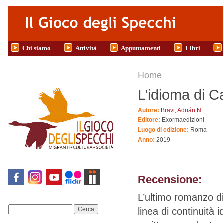
Salta al contenuto principale
Chi siamo
Attività
Appuntamenti
Libri
Tu sei qui
Home
L’idioma di C
Autore:
Bravi, Adrián N.
Editore:
Exormaedizioni
Luogo di edizione:
Roma
Anno:
2019
Recensione:
L’ultimo romanzo d
linea di continuità 
Cerca