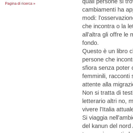
quali persone si tr
Pagina di ricerca »
cambiamenti ha app
modi: l'osservazione
che incontra o la le
all'altra gli offre le
fondo.
Questo è un libro 
persone che incontr
sfiora senza poter 
femminili, racconti
attente alla migraz
Non si tratta di test
letterario altri no,
vivere l'Italia attua
Si viaggia nell'ambi
del kanun del nord A