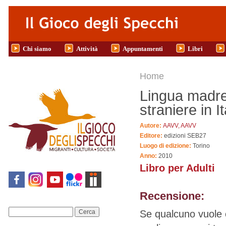
Salta al contenuto principale
Chi siamo
Attività
Appuntamenti
Libri
Tu sei qui
Home
Lingua madre
straniere in It
Autore:
AAVV, AAVV
Editore:
edizioni SEB27
Luogo di edizione:
Torino
Anno:
2010
Libro per Adulti
Recensione:
Se qualcuno vuole c
Cerca