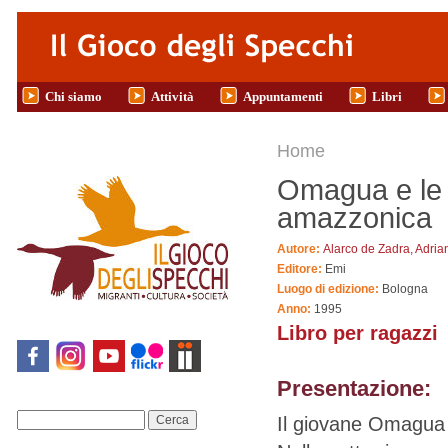
Salta al contenuto principale
Chi siamo
Attività
Appuntamenti
Libri
Tu sei qui
Home
Omagua e le 
amazzonica
Autore:
Alarco de Zadra, Adria
Editore:
Emi
Luogo di edizione:
Bologna
Anno:
1995
Libro per ragazzi
Presentazione:
Il giovane Omagua r
Cerca