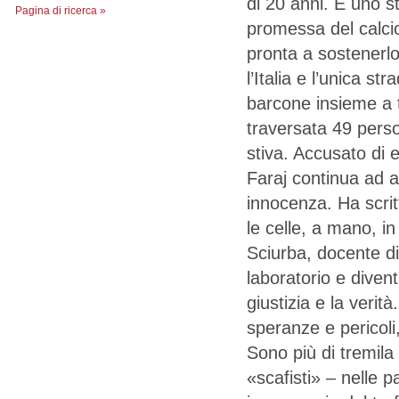
di 20 anni. È uno s
Pagina di ricerca »
promessa del calcio 
pronta a sostenerl
l’Italia e l’unica st
barcone insieme a t
traversata 49 pers
stiva. Accusato di e
Faraj continua ad a
innocenza. Ha scritt
le celle, a mano, in
Sciurba, docente di 
laboratorio e divent
giustizia e la verità
speranze e pericoli,
Sono più di tremila 
«scafisti» – nelle p