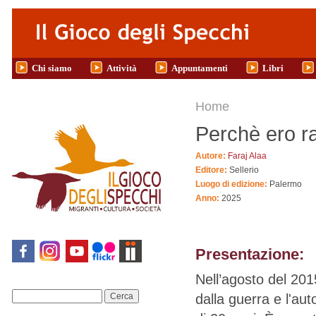
Salta al contenuto principale
Chi siamo
Attività
Appuntamenti
Libri
Tu sei qui
Home
Perchè ero r
Autore:
Faraj Alaa
Editore:
Sellerio
Luogo di edizione:
Palermo
Anno:
2025
Presentazione:
Nell’agosto del 201
dalla guerra e l'au
Cerca