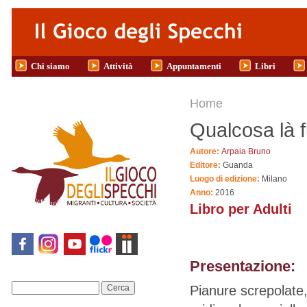
Salta al contenuto principale
Chi siamo
Attività
Appuntamenti
Libri
Tu sei qui
Home
Qualcosa là f
Autore:
Arpaia Bruno
Editore:
Guanda
Luogo di edizione:
Milano
Anno:
2016
Libro per Adulti
Presentazione:
Pianure screpolate,
Cerca