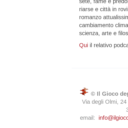
sete, fame e predoni
riarse e città in ro
romanzo attualissi
cambiamento climati
scienza, arte e filos
Qui
il relativo pod
© Il Gioco de
Via degli Olmi, 24
email:
info@ilgioc