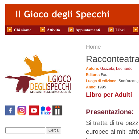
Salta al contenuto principale
Chi siamo
Attività
Appuntamenti
Libri
Tu sei qui
Home
Racconteatra
Autore:
Gazzola, Leonardo
Editore:
Fara
Luogo di edizione:
Sant'arcang
Anno:
1995
Libro per Adulti
Presentazione:
Si tratta di tre pezz
europee ai miti afric
Cerca