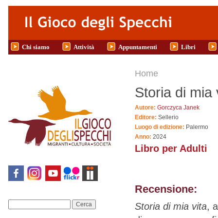
Salta al contenuto principale
Chi siamo
Attività
Appuntamenti
Libri
Tu sei qui
Home
Storia di mia 
Autore:
Gorczyca Janek
Editore:
Sellerio
Luogo di edizione:
Palermo
Anno:
2024
Libro per Adulti
Recensione:
Storia di mia vita
, 
Cerca