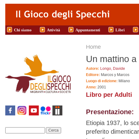
Salta al contenuto principale
Chi siamo
Attività
Appuntamenti
Libri
Tu sei qui
Home
Un mattino a
Autore:
Longo, Davide
Editore:
Marcos y Marcos
Luogo di edizione:
Milano
Anno:
2001
Libro per Adulti
Presentazione:
Etiopia 1937, lo sce
preferito dimenticar
Cerca