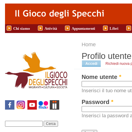
Salta al contenuto principale
Chi siamo
Attività
Appuntamenti
Libri
Tu sei qui
Home
Profilo utente
Schede primarie
Accedi
(scheda attiva)
Richiedi nuova 
Nome utente
*
Inserisci il tuo nome ut
Password
*
Inserisci la password 
Cerca