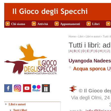
Salta al contenuto principale
Chi siamo
Attività
Appuntamenti
Libri
Tu sei qui
Home
›
Libri
›
Libri e autori
›
Tutti i l
Tutti i libri: ad
|
A
|
B
|
C
|
D
|
E
|
F
|
G
|
H
|
I
|
J
|
Uyangoda Nadee
Acqua sporca
U
© Il Gioco de
Via degli Olmi, 24
Libri e autori
Tutti i libri