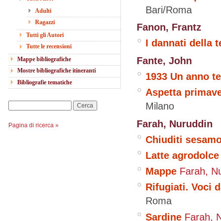
Bari/Roma
Adulti
Ragazzi
Fanon, Frantz
Tutti gli Autori
I dannati della t
Tutte le recensioni
Fante, John
Mappe bibliografiche
Mostre bibliografiche itineranti
1933 Un anno ter
Bibliografie tematiche
Aspetta primave
Milano
Cerca
Farah, Nuruddin
Pagina di ricerca »
Chiuditi sesam
Latte agrodolce
Mappe
Farah, N
Rifugiati. Voci 
Roma
Sardine
Farah, 