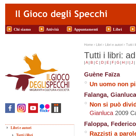
Salta al contenuto principale
Chi siamo
Attività
Appuntamenti
Libri
Tu sei qui
Home
›
Libri
›
Libri e autori
›
Tutti i l
Tutti i libri: ad
|
A
|
B
|
C
|
D
|
E
|
F
|
G
|
H
|
I
|
J
|
Guène Faïza
Un uomo non pi
Falanga, Gianluc
Non si può divid
Gianluca
2009
C
Faloppa, Federico
Libri e autori
Razzisti a parole‭
Tutti i libri