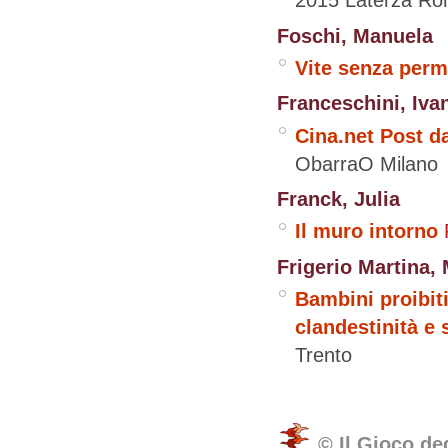
2015
Laterza
Ro
Foschi, Manuela
Vite senza per
Franceschini, Iva
Cina.net Post d
ObarraO
Milano
Franck, Julia
Il muro intorno
Frigerio Martina,
‬Bambini proibiti
clandestinità e
Trento
© Il Gioco de