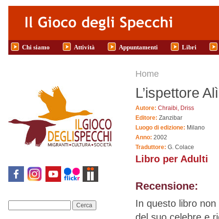
Salta al contenuto principale
Chi siamo
Attività
Appuntamenti
Libri
Tu sei qui
Home
L’ispettore Alì
Autore:
Chraibi, Driss
Editore:
Zanzibar
Luogo di edizione:
Milano
Anno:
2002
Traduttore:
G. Colace
Libro per Adulti
Recensione:
In questo libro non 
Cerca
del suo celebre e r