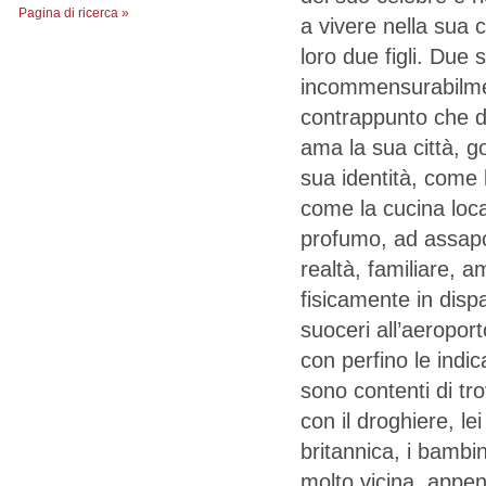
Pagina di ricerca »
a vivere nella sua c
loro due figli. Due
incommensurabilme
contrappunto che dà
ama la sua città, g
sua identità, come 
come la cucina local
profumo, ad assapor
realtà, familiare, a
fisicamente in disp
suoceri all’aeropo
con perfino le indic
sono contenti di tr
con il droghiere, le
britannica, i bambi
molto vicina, appen