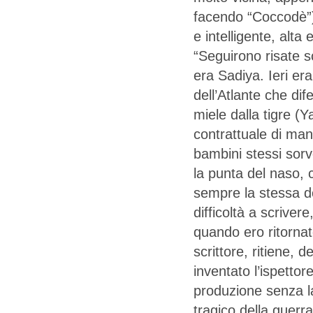
facendo “Coccodè”),
e intelligente, alta
“Seguirono risate s
era Sadiya. Ieri era
dell’Atlante che dif
miele dalla tigre (Y
contrattuale di mand
bambini stessi sorv
la punta del naso,
sempre la stessa 
difficoltà a scriver
quando ero ritorna
scrittore, ritiene,
inventato l’ispetto
produzione senza la
tragico della guerra