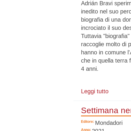
Adrián Bravi speri
inedito nel suo per
biografia di una d
incrociato il suo de
Tuttavia "biografia"
raccoglie molto di p
hanno in comune l'Ar
che in quella terra
4 anni.
Leggi tutto
su Adelaida
Settimana ne
Editore:
Mondadori
Anno:
2021