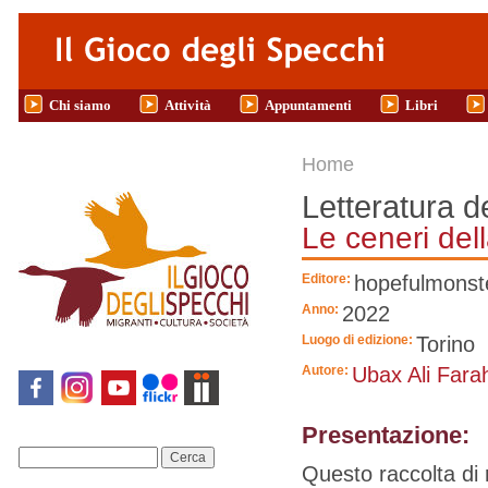
Salta al contenuto principale
Chi siamo
Attività
Appuntamenti
Libri
Tu sei qui
Home
Letteratura d
Le ceneri dell
Editore:
hopefulmonste
Anno:
2022
Luogo di edizione:
Torino
Autore:
Ubax Ali Farah
Presentazione:
Cerca
Questo raccolta di r