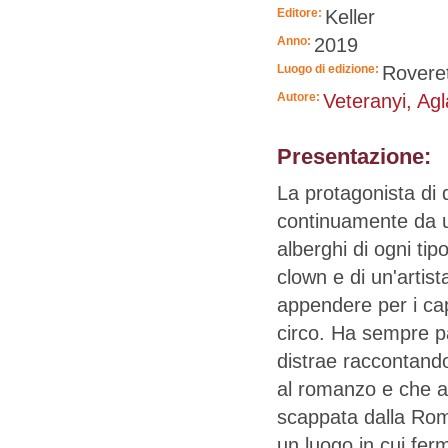
Editore:
Keller
Anno:
2019
Luogo di edizione:
Rovere
Autore:
Veteranyi, Agl
Presentazione:
La protagonista di 
continuamente da un
alberghi di ogni tipo
clown e di un'artista
appendere per i cap
circo. Ha sempre pa
distrae raccontando
al romanzo e che ap
scappata dalla Roma
un luogo in cui ferm