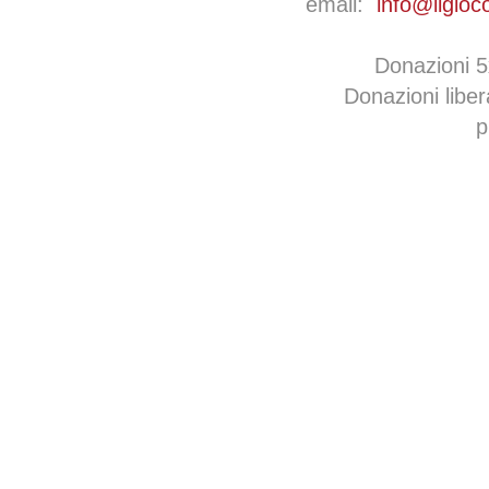
email:
info@ilgioc
Donazioni 
Donazioni libe
p