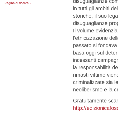
disuguaglianze com
Pagina di ricerca »
in tutti gli ambiti de
storiche, il suo leg
disuguaglianze propr
Il volume evidenzia e
l’etnicizzazione de
passato si fondava 
basa oggi sul deter
incessanti campagne
la responsabilità d
rimasti vittime vie
criminalizzate sia l
neoliberismo e la c
Gratuitamente scari
http://edizionicafos