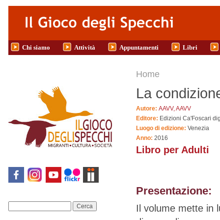
Salta al contenuto principale
Chi siamo
Attività
Appuntamenti
Libri
Tu sei qui
Home
La condizione
Autore:
AAVV, AAVV
Editore:
Edizioni Ca'Foscari dig
Luogo di edizione:
Venezia
Anno:
2016
Libro per Adulti
Presentazione:
Il volume mette in l
Cerca