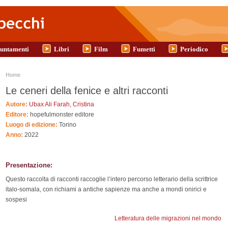
untamenti
Libri
Film
Fumetti
Periodico
Tu sei qui
Home
Le ceneri della fenice e altri racconti
Autore:
Ubax Ali Farah, Cristina
Editore:
hopefulmonster editore
Luogo di edizione:
Torino
Anno:
2022
Presentazione:
Questo raccolta di racconti raccoglie l’intero percorso letterario della scrittrice
italo-somala, con richiami a antiche sapienze ma anche a mondi onirici e
sospesi
Letteratura delle migrazioni nel mondo