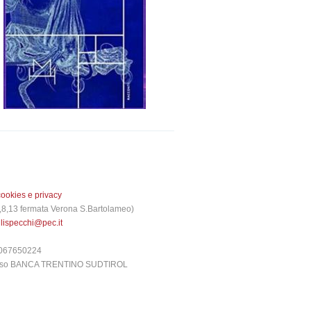
cookies e privacy
 3,8,13 fermata Verona S.Bartolameo)
glispecchi@pec.it
6067650224
presso BANCA TRENTINO SUDTIROL