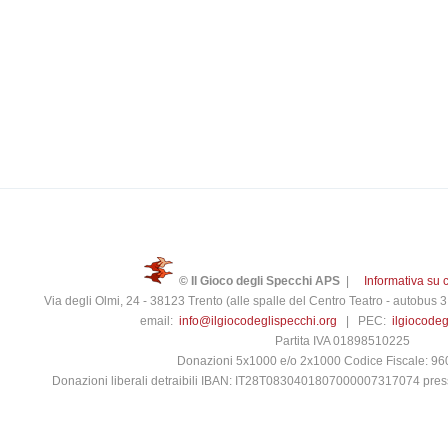
© Il Gioco degli Specchi APS
|
Informativa su 
Via degli Olmi, 24 - 38123 Trento (alle spalle del Centro Teatro - autobus
email:
info@ilgiocodeglispecchi.org
| PEC:
ilgiocode
Partita IVA 01898510225
Donazioni 5x1000 e/o 2x1000 Codice Fiscale: 9
Donazioni liberali detraibili IBAN: IT28T0830401807000007317074 