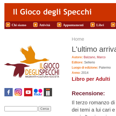
Salta al contenuto principale
Chi siamo
Attività
Appuntamenti
Libri
Tu sei qui
Home
L'ultimo arriv
Autore:
Balzano, Marco
Editore:
Sellerio
Luogo di edizione:
Palermo
Anno:
2014
Libro per Adulti
Recensione:
Il terzo romanzo d
dei temi a lui cari e
Cerca