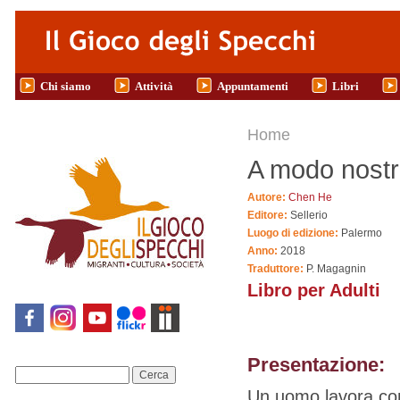
Salta al contenuto principale
Chi siamo
Attività
Appuntamenti
Libri
Tu sei qui
Home
A modo nost
Autore:
Chen He
Editore:
Sellerio
Luogo di edizione:
Palermo
Anno:
2018
Traduttore:
P. Magagnin
Libro per Adulti
Presentazione:
Cerca
Un uomo lavora com