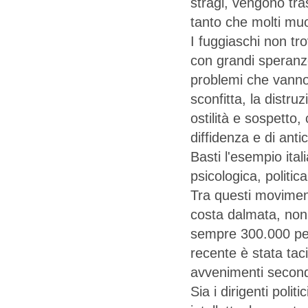
stragi, vengono tras
tanto che molti muo
I fuggiaschi non tr
con grandi speranze
problemi che vanno 
sconfitta, la distru
ostilità e sospetto,
diffidenza e di anti
Basti l'esempio ital
psicologica, politic
Tra questi movimenti 
costa dalmata, non i
sempre 300.000 per
recente è stata taci
avvenimenti second
Sia i dirigenti polit