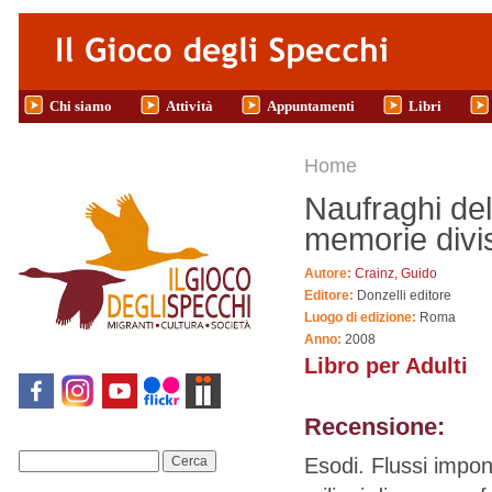
Salta al contenuto principale
Chi siamo
Attività
Appuntamenti
Libri
Tu sei qui
Home
Naufraghi dell
memorie divi
Autore:
Crainz, Guido
Editore:
Donzelli editore
Luogo di edizione:
Roma
Anno:
2008
Libro per Adulti
Recensione:
Esodi. Flussi impon
Cerca