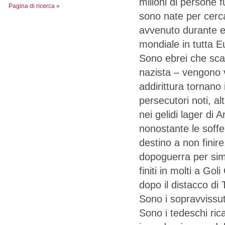
milioni di persone fu
Pagina di ricerca »
sono nate per cerca
avvenuto durante e
mondiale in tutta E
Sono ebrei che sc
nazista – vengono v
addirittura tornano 
persecutori noti, a
nei gelidi lager di
nonostante le soffe
destino a non finire
dopoguerra per simp
finiti in molti a Go
dopo il distacco di 
Sono i sopravvissuti
Sono i tedeschi rica