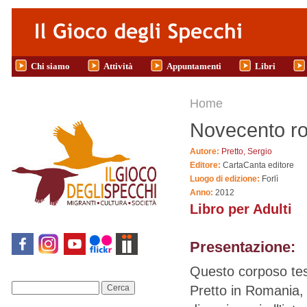
Salta al contenuto principale
Chi siamo
Attività
Appuntamenti
Libri
Tu sei qui
Home
Novecento r
Autore:
Pretto, Sergio
Editore:
CartaCanta editore
Luogo di edizione:
Forlì
Anno:
2012
Libro per Adulti
Presentazione:
Questo corposo tes
Pretto in Romania,
Cerca