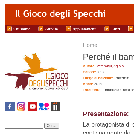
Salta al contenuto principale
Chi siamo
Attività
Appuntamenti
Libri
Tu sei qui
Home
Perché il bam
Autore:
Veteranyi, Aglaja
Editore:
Keller
Luogo di edizione:
Rovereto
Anno:
2019
Traduttore:
Emanuela Cavalla
Presentazione:
La protagonista di 
Cerca
continuamente da un