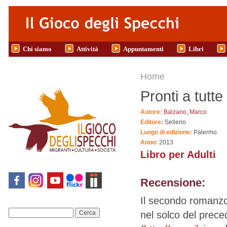
Salta al contenuto principale
Chi siamo
Attività
Appuntamenti
Libri
Tu sei qui
Home
Pronti a tutte
Autore:
Balzano, Marco
Editore:
Sellerio
Luogo di edizione:
Palermo
Anno:
2013
Libro per Adulti
Recensione:
Il secondo romanzo
nel solco del precede
Cerca