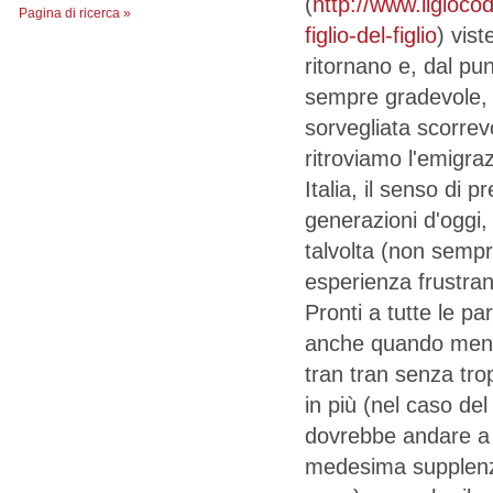
(
http://www.ilgiocod
Pagina di ricerca »
figlio-del-figlio
) vist
ritornano e, dal punt
sempre gradevole, 
sorvegliata scorrev
ritroviamo l'emigra
Italia, il senso di p
generazioni d'oggi,
talvolta (non sempr
esperienza frustran
Pronti a tutte le pa
anche quando meno t
tran tran senza tro
in più (nel caso de
dovrebbe andare a c
medesima supplenza