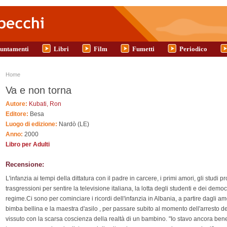
untamenti
Libri
Film
Fumetti
Periodico
Tu sei qui
Home
Va e non torna
Autore:
Kubati, Ron
Editore:
Besa
Luogo di edizione:
Nardò (LE)
Anno:
2000
Libro per Adulti
Recensione:
L'infanzia ai tempi della dittatura con il padre in carcere, i primi amori, gli studi p
trasgressioni per sentire la televisione italiana, la lotta degli studenti e dei democr
regime.Ci sono per cominciare i ricordi dell'infanzia in Albania, a partire dagli amo
bimba bellina e la maestra d'asilo , per passare subito al momento dell'arresto d
vissuto con la scarsa coscienza della realtà di un bambino. "Io stavo ancora bene