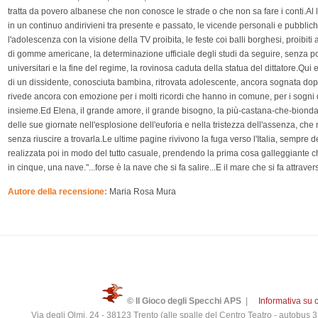
tratta da povero albanese che non conosce le strade o che non sa fare i conti.Al lav
in un continuo andirivieni tra presente e passato, le vicende personali e pubblich
l'adolescenza con la visione della TV proibita, le feste coi balli borghesi, proibi
di gomme americane, la determinazione ufficiale degli studi da seguire, senza possi
universitari e la fine del regime, la rovinosa caduta della statua del dittatore.Qui e 
di un dissidente, conosciuta bambina, ritrovata adolescente, ancora sognata dopo l'a
rivede ancora con emozione per i molti ricordi che hanno in comune, per i sogni 
insieme.Ed Elena, il grande amore, il grande bisogno, la più-castana-che-biond
delle sue giornate nell'esplosione dell'euforia e nella tristezza dell'assenza, c
senza riuscire a trovarla.Le ultime pagine rivivono la fuga verso l'Italia, sempre
realizzata poi in modo del tutto casuale, prendendo la prima cosa galleggiante ch
in cinque, una nave."...forse è la nave che si fa salire...E il mare che si fa attraver
Autore della recensione:
Maria Rosa Mura
© Il Gioco degli Specchi APS
|
Informativa su 
Via degli Olmi, 24 - 38123 Trento (alle spalle del Centro Teatro - autobus