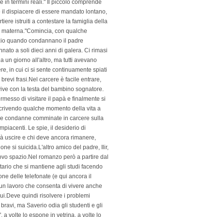
in termini reali." Il piccolo comprende
 o il dispiacere di essere mandato lontano,
iere istruiti a contestare la famiglia della
na materna."Comincia, con qualche
 zio quando condannano il padre
ato a soli dieci anni di galera. Ci rimasi
 un giorno all'altro, ma tutti avevano
re, in cui ci si sente continuamente spiati
brevi frasi.Nel carcere è facile entrare,
 vive con la testa del bambino sognatore.
esso di visitare il papà e finalmente si
descrivendo qualche momento della vita a
onde condanne comminate in carcere sulla
mpiacenti. Le spie, il desiderio di
otrà uscire e chi deve ancora rimanere,
ne si suicida.L'altro amico del padre, Ilir,
nuovo spazio.Nel romanzo però a partire dal
itario che si mantiene agli studi facendo
one delle telefonate (e qui ancora il
n è un lavoro che consenta di vivere anche
lui.Deve quindi risolvere i problemi
 bravi, ma Saverio odia gli studenti e gli
, a volte lo espone in vetrina, a volte lo