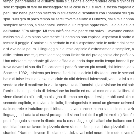
tempo, per prendere le distanze dalla situazione e comprendere cosa significasse 
solo l'orgoglio di fare da messaggero tra le case in cui si vive la stessa tragedia
per il suo bene, per non metterlo in situazione di scontrarsi con i bambini del quart
spia. "Nel giro di poco tempo mi sarei trovato esiliato a Durazzo, dalla mia non
semplice accenno, a disegnarsi l'ombra di un regime oppressivo. La gioia dello
dell'autore. "Era allegro. Mi comunicò che mio padre era salvo. L'avevano condann
malissimo. Allora piansi veramente." Il bambino non capisce, aspettava il padre da
temuto il peggio. Comincia un periodo in cui si aspettano solo le notizie dal carce
e si vive nella paura. Il linguaggio in questo capitolo è estremamente semplice, a 
difficilissimo uscire, queste idee segnano l'infanzia del protagonista che però le
Una missione importante gli viene affidata quando dopo molto tempo hanno il perm
trova davanti al suo dio.Del carcere si parlerà ancora più avanti, dall'interno, 
Spac nel 1982, il sistema per tenere fuori dalla società i dissidenti, con le sec
base di false testimonianze rilasciate da altri detenuti interessati, vendicativi o co
vendetta che li mantiene in vita, la speranza dell'amnistia, la divisione tra chi p
l'amico che nel periodo di detenzione ha tradito ed ora, al momento della liberazio
viene rilasciato più tardi, ha bisogno di tempo per riprendersi, per abituarsi al 
secondo capitolo, ci troviamo in Italia, il protagonista è ormai un giovane univers
da interprete e traduttore per il tribunale. Lavora anche in una sala di intercettazi
linguaggio si adatta ai nuovi protagonisti siano i poliziotti o gli intercettati) No
perché pagato sempre in ritardo, ma la cosa sfugge agli italiani che trattano con 
quotidiani con un lavoro in pizzeria dove si sente fuori posto. I due pizzaioli sono
stranieri. "Nardino, invece, il titolare, elasticizzava i miei neuroni in modo diverso"