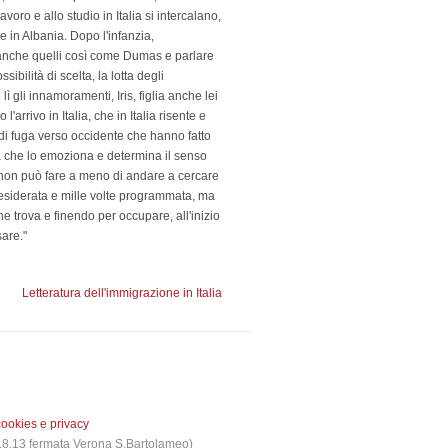
oro e allo studio in Italia si intercalano,
e in Albania. Dopo l'infanzia,
ti anche quelli così come Dumas e parlare
bilità di scelta, la lotta degli
lì gli innamoramenti, Iris, figlia anche lei
rrivo in Italia, che in Italia risente e
di fuga verso occidente che hanno fatto
a che lo emoziona e determina il senso
he non può fare a meno di andare a cercare
 desiderata e mille volte programmata, ma
e trova e finendo per occupare, all'inizio
sare."
Letteratura dell'immigrazione in Italia
cookies e privacy
 3,8,13 fermata Verona S.Bartolameo)