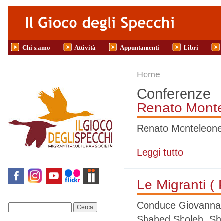
Salta al contenuto principale
Chi siamo
Attività
Appuntamenti
Libri
Tu sei qui
Home
Conferenze
Renato Montel
Renato Monteleone: 
Leggi tutto
su Renato Mont
Le Migranti (
Conduce Giovanna 
Cerca
Shahed Sholeh, Sh