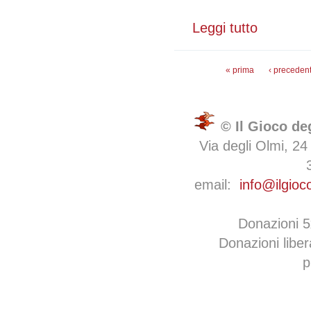
Leggi tutto
su Kossi Komla-
Pagine
« prima
‹ preceden
© Il Gioco de
Via degli Olmi, 24
email:
info@ilgioc
Donazioni 
Donazioni libe
p