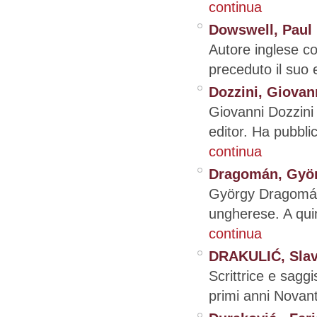
continua
Dowswell, Paul
Autore inglese co
preceduto il suo 
Dozzini, Giovan
Giovanni Dozzini
editor. Ha pubblic
continua
Dragomán, Gyö
György Dragomán 
ungherese. A quind
continua
DRAKULIĆ, Sla
Scrittrice e saggi
primi anni Novanta