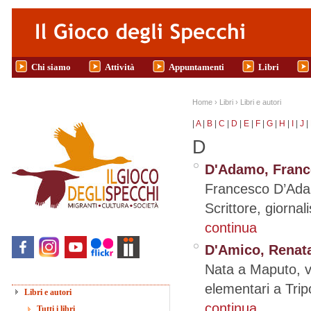
Salta al contenuto principale
Chi siamo
Attività
Appuntamenti
Libri
Tu sei qui
Home
›
Libri
›
Libri e autori
|
A
|
B
|
C
|
D
|
E
|
F
|
G
|
H
|
I
|
J
|
D
D'Adamo, Fran
Francesco D’Adam
Scrittore, giornal
continua
D'Amico, Renat
Nata a Maputo, v
elementari a Tripo
Libri e autori
continua
Tutti i libri