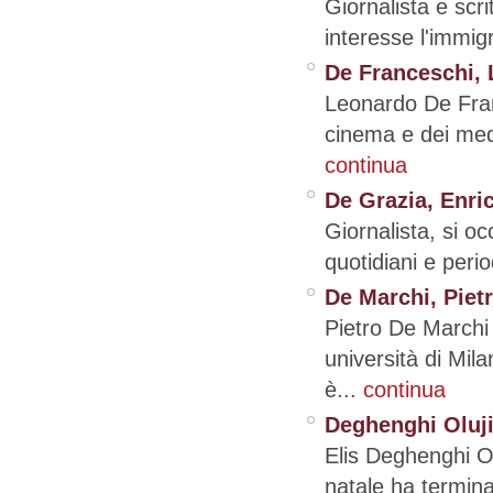
Giornalista e scri
interesse l'immig
De Franceschi,
Leonardo De Franc
cinema e dei medi
continua
De Grazia, Enri
Giornalista, si oc
quotidiani e peri
De Marchi, Piet
Pietro De Marchi
università di Mil
è...
continua
Deghenghi Oluji
Elis Deghenghi Olu
natale ha terminat