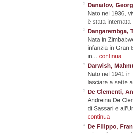
Danailov, Georg
Nato nel 1936, viv
è stata internata
Dangarembga, T
Nata in Zimbabwe
infanzia in Gran 
in...
continua
Darwish, Mahm
Nato nel 1941 in 
lasciare a sette a
De Clementi, An
Andreina De Clem
di Sassari e all’U
continua
De Filippo, Fra