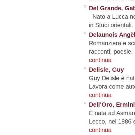
Del Grande, Gab
Nato a Lucca nel 
in Studi orientali
Delaunois Angè
Romanziera e scri
racconti, poesie. 
continua
Delisle, Guy
Guy Delisle è na
Lavora come autor
continua
Dell'Oro, Ermin
È nata ad Asmara 
Lecco, nel 1886 e 
continua