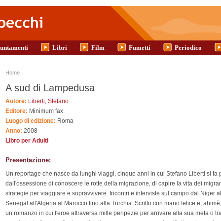
untamenti
Libri
Film
Fumetti
Periodico
Tu sei qui
Home
A sud di Lampedusa
Autore:
Liberti, Stefano
Editore:
Minimum fax
Luogo di edizione:
Roma
Anno:
2008
Libro per Adulti
Presentazione:
Un reportage che nasce da lunghi viaggi, cinque anni in cui Stefano Liberti si fa
dall'ossessione di conoscere le rotte della migrazione, di capire la vita dei migrant
strategie per viaggiare e sopravvivere. Incontri e interviste sul campo dal Niger a
Senegal all'Algeria al Marocco fino alla Turchia. Scritto con mano felice e, ahim
un romanzo in cui l'eroe attraversa mille peripezie per arrivare alla sua meta o t