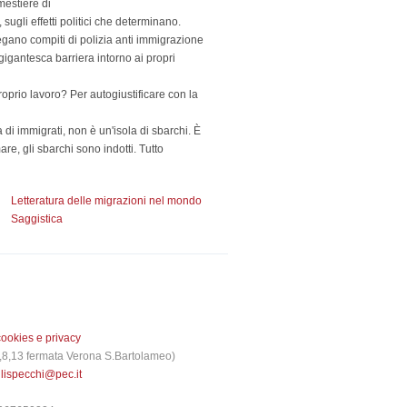
mestiere di
 sugli effetti politici che determinano.
egano compiti di polizia anti immigrazione
 gigantesca barriera intorno ai propri
proprio lavoro? Per autogiustificare con la
di immigrati, non è un'isola di sbarchi. È
are, gli sbarchi sono indotti. Tutto
Letteratura delle migrazioni nel mondo
Saggistica
cookies e privacy
 3,8,13 fermata Verona S.Bartolameo)
glispecchi@pec.it