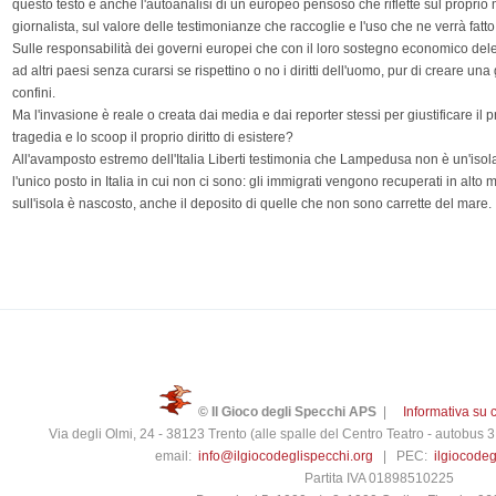
questo testo è anche l'autoanalisi di un europeo pensoso che riflette sul proprio 
giornalista, sul valore delle testimonianze che raccoglie e l'uso che ne verrà fatto,
Sulle responsabilità dei governi europei che con il loro sostegno economico del
ad altri paesi senza curarsi se rispettino o no i diritti dell'uomo, pur di creare una
confini.
Ma l'invasione è reale o creata dai media e dai reporter stessi per giustificare il 
tragedia e lo scoop il proprio diritto di esistere?
All'avamposto estremo dell'Italia Liberti testimonia che Lampedusa non è un'isola 
l'unico posto in Italia in cui non ci sono: gli immigrati vengono recuperati in alto m
sull'isola è nascosto, anche il deposito di quelle che non sono carrette del mare.
© Il Gioco degli Specchi APS
|
Informativa su 
Via degli Olmi, 24 - 38123 Trento (alle spalle del Centro Teatro - autobus
email:
info@ilgiocodeglispecchi.org
| PEC:
ilgiocode
Partita IVA 01898510225