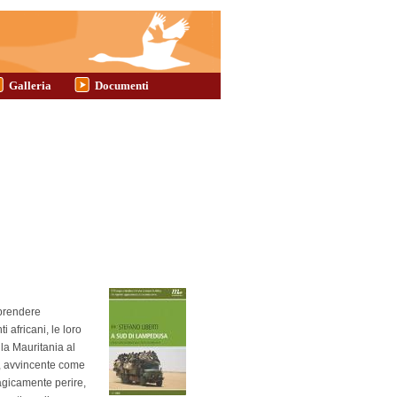
Galleria
Documenti
 prendere
i africani, le loro
lla Mauritania al
è, avvincente come
ragicamente perire,