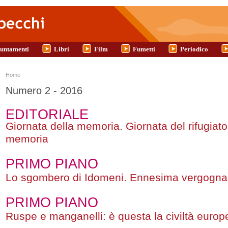
untamenti
Libri
Film
Fumetti
Periodico
Tu sei qui
Home
Numero 2 - 2016
EDITORIALE
Giornata della memoria. Giornata del rifugiato
memoria
PRIMO PIANO
Lo sgombero di Idomeni. Ennesima vergogn
PRIMO PIANO
Ruspe e manganelli: è questa la civiltà euro