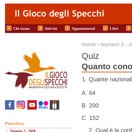
Salta al contenuto principale
Chi siamo
Attività
Appuntamenti
Libri
Tu sei qui
Home
›
Numero 3 - 
Quiz
Quanto cono
Quante nazionalit
A 64
B 200
C 152
Periodico
2. Qual è la confes
Numero 2 - 2018