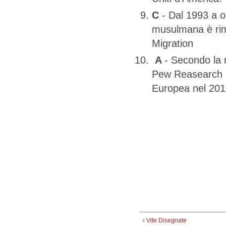
C
- Dal 1993 a og
musulmana è rim
Migration
A
- Secondo la 
Pew Reasearch Ce
Europea nel 2010
‹ Vite Disegnate