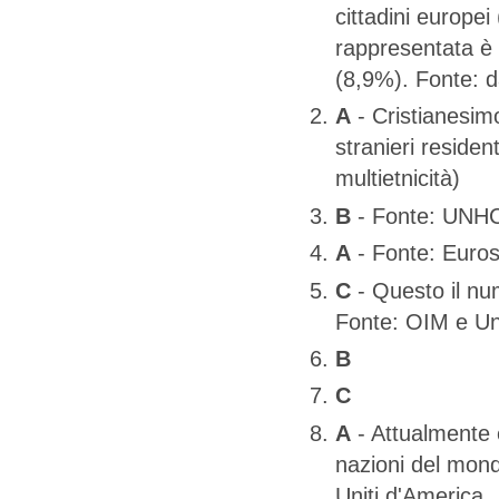
cittadini europei
rappresentata è
(8,9%). Fonte: da
A
- Cristianesimo
stranieri resident
multietnicità)
B
- Fonte: UNH
A
- Fonte: Euros
C
- Questo il num
Fonte: OIM e U
B
C
A
- Attualmente es
nazioni del mond
Uniti d'America.