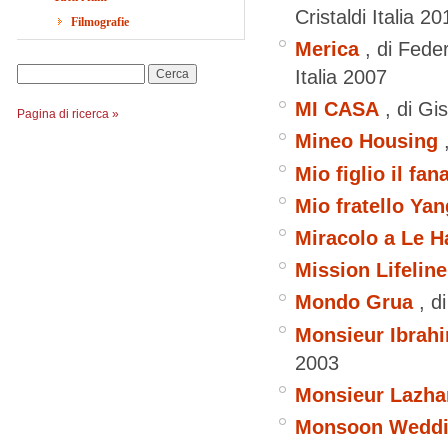
Cristaldi
Italia
20
Filmografie
Merica
, di Fede
Italia
2007
Cerca
MI CASA
, di G
Pagina di ricerca »
Mineo Housing
Mio figlio il fan
Mio fratello Yan
Miracolo a Le H
Mission Lifeline
Mondo Grua
, d
Monsieur Ibrahim
2003
Monsieur Lazha
Monsoon Weddin