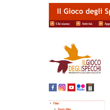
Salta al contenuto principale
Chi siamo
Attività
App
Film
Tutti i film