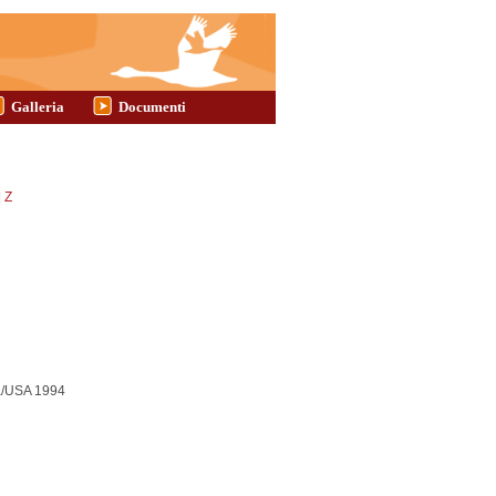
Galleria
Documenti
|
Z
a/USA
1994