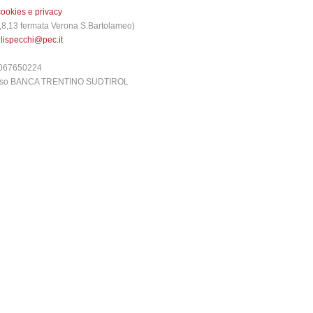
cookies e privacy
 3,8,13 fermata Verona S.Bartolameo)
glispecchi@pec.it
6067650224
presso BANCA TRENTINO SUDTIROL