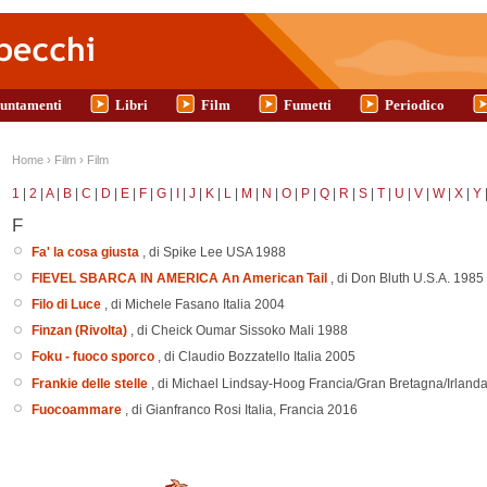
untamenti
Libri
Film
Fumetti
Periodico
Tu sei qui
Home
›
Film
›
Film
1
|
2
|
A
|
B
|
C
|
D
|
E
|
F
|
G
|
I
|
J
|
K
|
L
|
M
|
N
|
O
|
P
|
Q
|
R
|
S
|
T
|
U
|
V
|
W
|
X
|
Y
F
Fa' la cosa giusta
, di Spike Lee
USA
1988
FIEVEL SBARCA IN AMERICA An American Tail
, di Don Bluth
U.S.A.
1985
Filo di Luce
, di Michele Fasano
Italia
2004
Finzan (Rivolta)
, di Cheick Oumar Sissoko
Mali
1988
Foku - fuoco sporco
, di Claudio Bozzatello
Italia
2005
Frankie delle stelle
, di Michael Lindsay-Hoog
Francia/Gran Bretagna/Irland
Fuocoammare
, di Gianfranco Rosi
Italia, Francia
2016