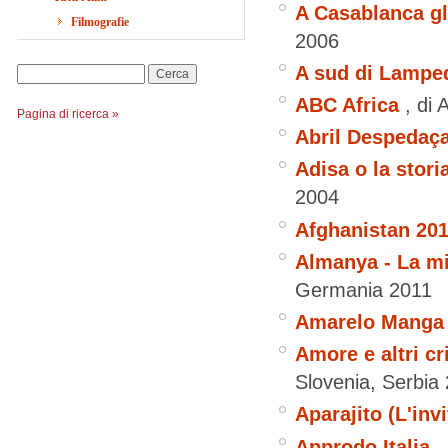
A Casablanca gl
Filmografie
2006
A sud di Lampe
Cerca
ABC Africa
, di
Pagina di ricerca »
Abril Despedaç
Adisa o la stori
2004
Afghanistan 20
Almanya - La mi
Germania
2011
Amarelo Manga
Amore e altri cr
Slovenia, Serbia
Aparajito (L'invi
Approdo Italia
,