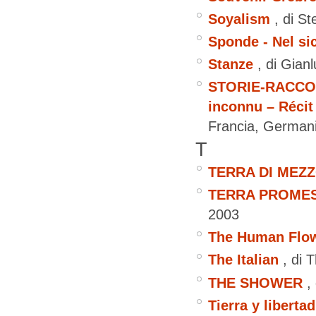
Soyalism
, di S
Sponde - Nel si
Stanze
, di Gian
STORIE-RACCO
inconnu – Récit
Francia, German
T
TERRA DI MEZ
TERRA PROMESS
2003
The Human Flo
The Italian
, di
THE SHOWER
,
Tierra y liberta