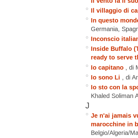
Il vento fa il su
Il villaggio di c
In questo mondo
Germania, Spag
Inconscio italia
Inside Buffalo 
ready to serve 
Io capitano
, di
Io sono Li
, di 
Io sto con la sp
Khaled Soliman A
J
Je n'ai jamais 
marocchine in bi
Belgio/Algeria/M