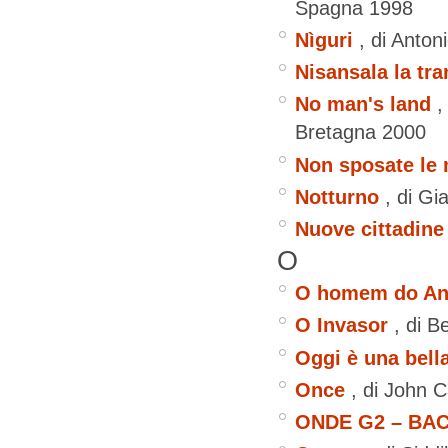
Spagna
1998
Nìguri
, di Anton
Nisansala la tra
No man's land
,
Bretagna
2000
Non sposate le m
Notturno
, di G
Nuove cittadine
O
O homem do A
O Invasor
, di B
Oggi è una bell
Once
, di John 
ONDE G2 – BA