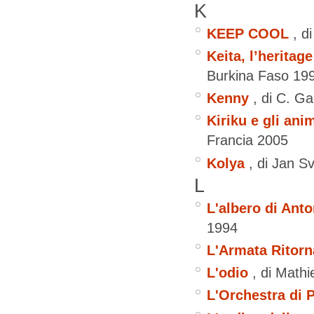
K
KEEP COOL
, d
Keita, l’heritage
Burkina Faso
19
Kenny
, di C. 
Kiriku e gli ani
Francia
2005
Kolya
, di Jan S
L
L'albero di Anto
1994
L'Armata Ritorn
L'odio
, di Math
L'Orchestra di P