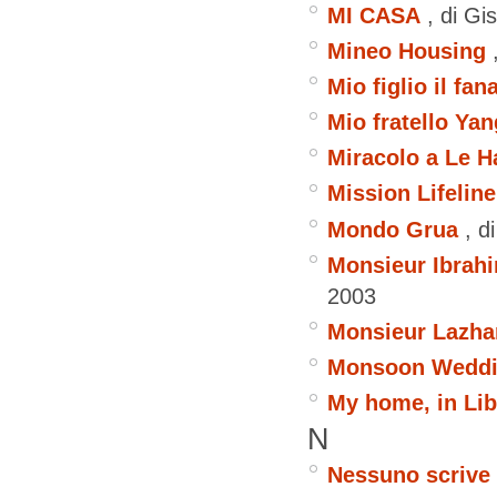
MI CASA
, di G
Mineo Housing
Mio figlio il fan
Mio fratello Yan
Miracolo a Le H
Mission Lifeline
Mondo Grua
, d
Monsieur Ibrahim
2003
Monsieur Lazha
Monsoon Weddin
My home, in Li
N
Nessuno scrive 