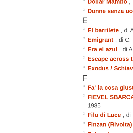
Dollar Mambo
,
Donne senza uo
E
El barrilete
, di
Emigrant
, di C
Era el azul
, di 
Escape across 
Exodus / Schiavi
F
Fa' la cosa gius
FIEVEL SBARCA 
1985
Filo di Luce
, d
Finzan (Rivolta)