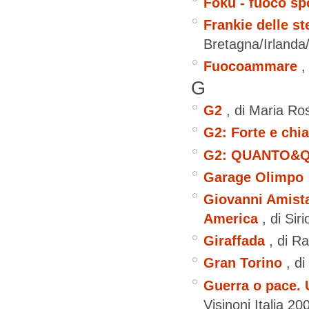
Foku - fuoco sp
Frankie delle st
Bretagna/Irland
Fuocoammare
,
G
G2
, di Maria Ro
G2: Forte e chi
G2: QUANTO&
Garage Olimpo
Giovanni Amistad
America
, di Sir
Giraffada
, di R
Gran Torino
, d
Guerra o pace. U
Visinoni
Italia
20