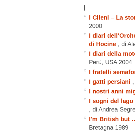
I
I Cileni – La st
2000
I diari dell'Orch
di Hocine
, di A
I diari della mot
Perù, USA
2004
I fratelli semafo
I gatti persiani
I nostri anni mig
I sogni del lago
, di Andrea Segr
I'm British but .
Bretagna
1989