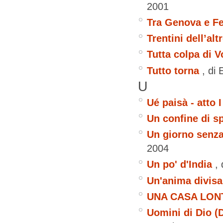
2001
Tra Genova e F
Trentini dell’al
Tutta colpa di V
Tutto torna
, di 
U
Ué paisà - atto 
Un confine di s
Un giorno senz
2004
Un po' d'India
,
Un'anima divisa
UNA CASA LON
Uomini di Dio (