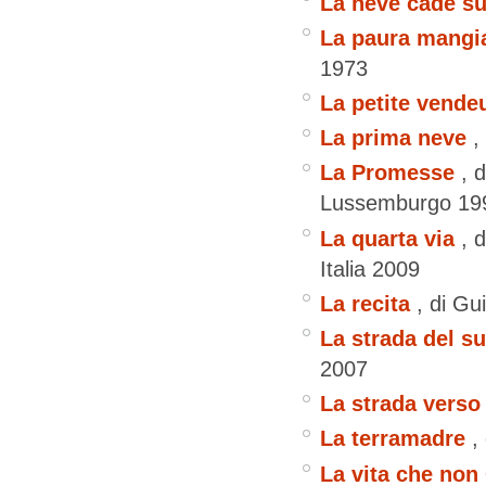
La neve cade su
La paura mangia
1973
La petite vendeu
La prima neve
,
La Promesse
, 
Lussemburgo
19
La quarta via
, 
Italia
2009
La recita
, di G
La strada del s
2007
La strada verso
La terramadre
,
La vita che non