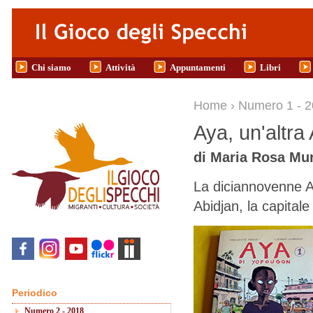
Salta al contenuto principale
Chi siamo
Attività
Appuntamenti
Libri
Tu sei qui
Home
›
Numero 1 - 
Aya, un'altra 
di Maria Rosa Mu
La diciannovenne A
Abidjan, la capital
Periodico
Numero 2 - 2018