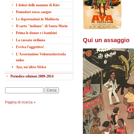
I dolori delle mamme di Kiev
Pomodori rosso sangue
Le deportazioni in Moldavia
Il sarto "indiano" di Santa Maria
Prima le donne e i bambini
Qui un assaggio
La cassata siciliana
Evviva l'aggettivo!
L'Associazione Volontarinstrada
onlus
Aya, un'altra Africa
Periodico edizioni 2009-2014
Cerca
Pagina di ricerca »