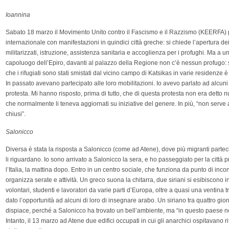
Ioannina
Sabato 18 marzo il Movimento Unito contro il Fascismo e il Razzismo (KEERFA) 
internazionale con manifestazioni in quindici città greche: si chiede l’apertura dei
militarizzati, istruzione, assistenza sanitaria e accoglienza per i profughi. Ma a 
capoluogo dell’Epiro, davanti al palazzo della Regione non c’è nessun profu
che i rifugiati sono stati smistati dal vicino campo di Katsikas in varie residenze è 
In passato avevano partecipato alle loro mobilitazioni. Io avevo parlato ad alcuni 
protesta. Mi hanno risposto, prima di tutto, che di questa protesta non era detto n
che normalmente li teneva aggiornati su iniziative del genere. In più, “non serve a
chiusi”.
Salonicco
Diversa è stata la risposta a Salonicco (come ad Atene), dove più migranti parteci
li riguardano. Io sono arrivato a Salonicco la sera, e ho passeggiato per la città p
l’Italia, la mattina dopo. Entro in un centro sociale, che funziona da punto di incontr
organizza serate e attività. Un greco suona la chitarra, due siriani si esibiscono i
volontari, studenti e lavoratori da varie parti d’Europa, oltre a quasi una ventina tra
dato l’opportunità ad alcuni di loro di insegnare arabo. Un siriano tra quattro giorn
dispiace, perché a Salonicco ha trovato un bell’ambiente, ma “in questo paese non
Intanto, il 13 marzo ad Atene due edifici occupati in cui gli anarchici ospitavano r