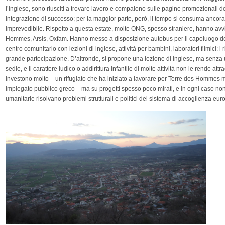
l’inglese, sono riusciti a trovare lavoro e compaiono sulle pagine promozionali 
integrazione di successo; per la maggior parte, però, il tempo si consuma ancora 
imprevedibile. Rispetto a questa estate, molte ONG, spesso straniere, hanno avvi
Hommes, Arsis, Oxfam. Hanno messo a disposizione autobus per il capoluogo del
centro comunitario con lezioni di inglese, attività per bambini, laboratori filmici: i
grande partecipazione. D’altronde, si propone una lezione di inglese, ma senza 
sedie, e il carattere ludico o addirittura infantile di molte attività non le rende at
investono molto – un rifugiato che ha iniziato a lavorare per Terre des Hommes 
impiegato pubblico greco – ma su progetti spesso poco mirati, e in ogni caso no
umanitarie risolvano problemi strutturali e politici del sistema di accoglienza eur