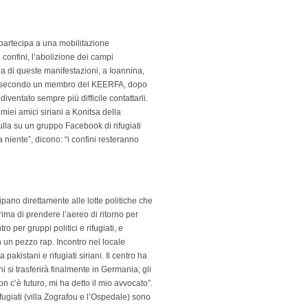
partecipa a una mobilitazione
 confini, l’abolizione dei campi
una di queste manifestazioni, a Ioannina,
go: secondo un membro del KEERFA, dopo
diventato sempre più difficile contattarli.
miei amici siriani a Konitsa della
ulla su un gruppo Facebook di rifugiati
 niente”, dicono: “i confini resteranno
pano direttamente alle lotte politiche che
rima di prendere l’aereo di ritorno per
o per gruppi politici e rifugiati, e
n un pezzo rap. Incontro nel locale
 pakistani e rifugiati siriani. Il centro ha
i si trasferirà finalmente in Germania; gli
 c’è futuro, mi ha detto il mio avvocato”.
ifugiati (villa Zografou e l’Ospedale) sono