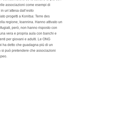
delle associazioni come esempi di
in un’attesa dall’esito
ato progetti a Konitsa: Terre des
la regione, Ioannina. Hanno attivato un
 rifugiati, però, non hanno risposto con
una vera e propria aula con banchi e
traenti per giovani e adulti. Le ONG
mi ha detto che guadagna più di un
n si può pretendere che associazioni
opeo.