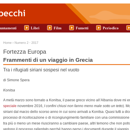
untamenti
Libri
Film
Fumetti
Periodico
Tu sei qui
Home
›
Numero 2 - 2017
Fortezza Europa
Frammenti di un viaggio in Grecia
Tra i rifugiati siriani sospesi nel vuoto
di Simone Spera
Konitsa
A metà marzo sono tornato a Konitsa, il paese greco vicino all’Albania dove mi e
speciale
novembre 2016,
I confini chiusi non fanno meno male sotto un tetto
). M
siriani dal marzo dello scorso anno in cui sono arrivati a Konitsa. Quasi tutti a d
processo di ricollocazione o di ricongiungimento familiare con una commissione 
tra più o meno un mese riusciranno a cambiare paese, altri temono che non potran
vedono il processo rallentato perché hanno perso i documenti durante il viaggio.