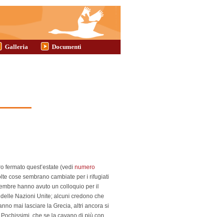
Galleria
Documenti
ro fermato quest’estate (vedi
numero
olte cose sembrano cambiate per i rifugiati
icembre hanno avuto un colloquio per il
delle Nazioni Unite; alcuni credono che
no mai lasciare la Grecia, altri ancora si
 Pochissimi, che se la cavano di più con