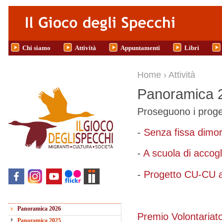
Salta al contenuto principale
Chi siamo
Attività
Appuntamenti
Libri
Tu sei qui
Home
›
Attività
Panoramica 
Proseguono i proge
-
Senza fissa dimor
-
A scuola di accogl
-
Progetto CU-CU 
Panoramica 2026
Premio Volontariat
Panoramica 2025