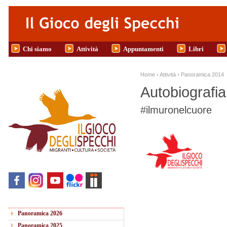
Salta al contenuto principale
Chi siamo
Attività
Appuntamenti
Libri
Tu sei qui
Home
›
Attività
›
Panoramica 2014
Autobiografi
#ilmuronelcuore
Panoramica 2026
Panoramica 2025