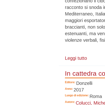
confezionano il cibo
racconto si snoda i
Mediterraneo, Itali
maggiori esportator
braccianti, non sol
estenuanti, ma ven
violenze verbali, fis
Leggi tutto
su Oro rosso.
In cattedra co
Editore:
Donzelli
Anno:
2017
Luogo di edizione:
Roma
Autore:
Colucci, Mich