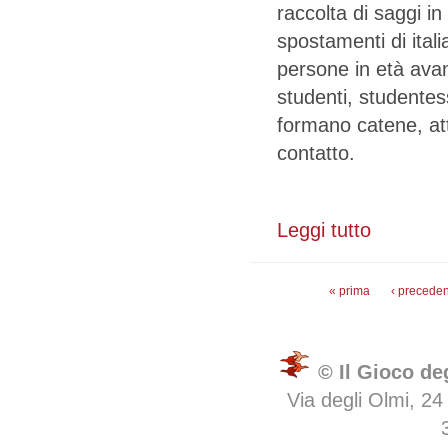
raccolta di saggi in
spostamenti di italia
persone in età avanz
studenti, studentes
formano catene, att
contatto.
Leggi tutto
su Fare spazio
Pagine
« prima
‹ preceden
© Il Gioco de
Via degli Olmi, 24