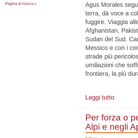
Agus Morales segue 
Pagina di ricerca »
terra, dà voce a col
fuggire. Viaggia alle 
Afghanistan, Pakis
Sudan del Sud. Cam
Messico e con i con
strade piú pericolo
umiliazioni che soff
frontiera, la piú dur
Leggi tutto
su Non siamo r
Per forza o p
Alpi e negli 