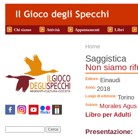
Salta al contenuto principale
Chi siamo
Attività
Appuntamenti
Libri
Tu sei qui
Home
Saggistica
Non siamo rif
Editore:
Einaudi
Anno:
2018
Luogo di edizione:
Torino
Autore:
Morales Agus
Libro per Adulti
Cerca
Presentazione: