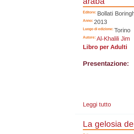
araba
Editore:
Bollati Boringh
Anno:
2013
Luogo di edizione:
Torino
Autore:
Al-Khalili Jim
Libro per Adulti
Presentazione:
Leggi tutto
su La casa de
La gelosia de