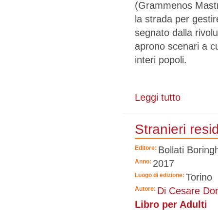
(Grammenos Mastroje
la strada per gesti
segnato dalla rivol
aprono scenari a cu
interi popoli.
Leggi tutto
su Effetto serr
Stranieri resi
Editore:
Bollati Boringh
Anno:
2017
Luogo di edizione:
Torino
Autore:
Di Cesare Don
Libro per Adulti