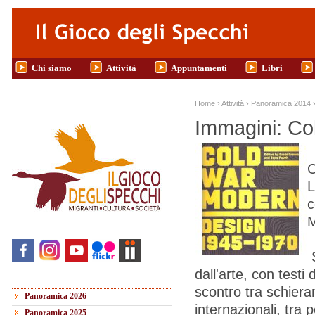
Salta al contenuto principale
Chi siamo
Attività
Appuntamenti
Libri
Tu sei qui
Home
›
Attività
›
Panoramica 2014
Immagini: Co
C
L
c
S
dall'arte, con testi
scontro tra schiera
Panoramica 2026
internazionali, tra
Panoramica 2025