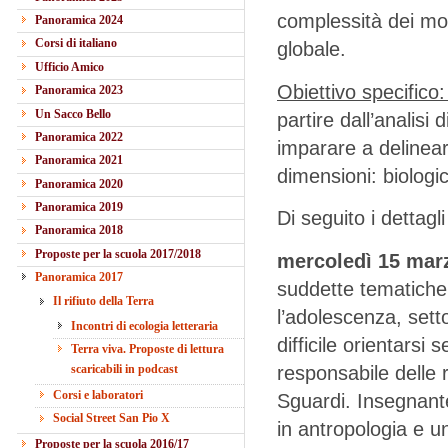
complessità dei molt
Panoramica 2024
Corsi di italiano
globale.
Ufficio Amico
Obiettivo specifico
Panoramica 2023
Un Sacco Bello
partire dall’analisi 
Panoramica 2022
imparare a delinear
Panoramica 2021
dimensioni: biologica
Panoramica 2020
Panoramica 2019
Di seguito i dettagl
Panoramica 2018
Proposte per la scuola 2017/2018
mercoledì 15 ma
Panoramica 2017
suddette tematiche n
Il rifiuto della Terra
l’adolescenza, sett
Incontri di ecologia letteraria
difficile orientarsi
Terra viva. Proposte di lettura
responsabile delle r
scaricabili in podcast
Corsi e laboratori
Sguardi. Insegnante
Social Street San Pio X
in antropologia e u
Proposte per la scuola 2016/17