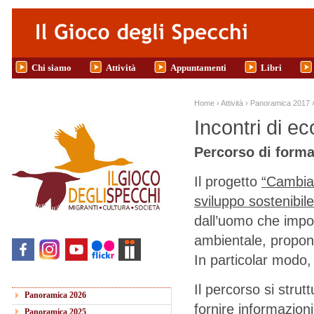
Salta al contenuto principale
Chi siamo
Attività
Appuntamenti
Libri
Tu sei qui
Home
›
Attività
›
Panoramica 2017
Incontri di ec
Percorso di formaz
Il progetto
“Cambiam
sviluppo sostenibil
dall’uomo che impov
ambientale, propo
In particolar modo, 
Il percorso si strut
Panoramica 2026
fornire informazioni
Panoramica 2025