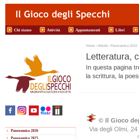
Salta al contenuto principale
Chi siamo
Attività
Appuntamenti
Libri
Tu sei qui
Home
›
Attività
›
Panoramica 2016
Letteratura, 
In questa pagina tro
la scrittura, la poes
© Il Gioco de
Via degli Olmi, 24
Panoramica 2026
Panoramica 2025