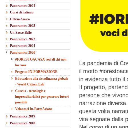
Panoramica 2024
Corsi di italiano
Ufficio Amico
Panoramica 2023
Un Sacco Bello
Panoramica 2022
Panoramica 2021
Panoramica 2020
#IORESTOACASA voci di chi non
La pandemia di Covi
ha casa
il motto #iorestoac
Progetto IN-FORMAZIONE
in evidenza tutto 
Educazione alla cittadinanza globale
- World Citizen Lab
Il progetto, parten
Cuscus - tecnologie e
persone che vivono 
imprenditorialità per generare futuri
narrazione diversa 
possibili
Volontari In-FormAzione
questa volta narrato
Panoramica 2019
vita segnate dalla
Panoramica 2018
Nel corso di un anno